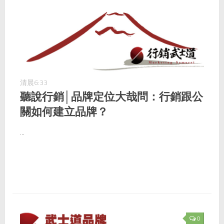
清晨6:33
聽說行銷│品牌定位大哉問：行銷跟公
關如何建立品牌？
...
0