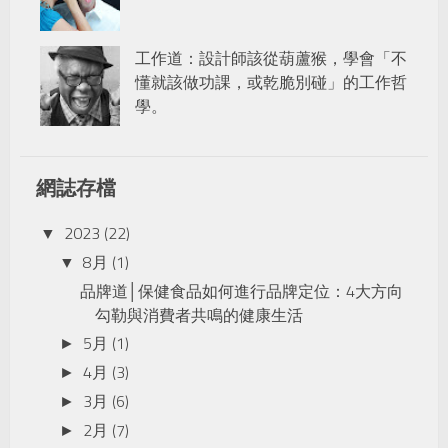
工作道：設計師該從葫蘆猴，學會「不
懂就該做功課，或乾脆別碰」的工作哲
學。
網誌存檔
2023
(22)
▼
8月
(1)
▼
品牌道│保健食品如何進行品牌定位：4大方向
勾勒與消費者共鳴的健康生活
5月
(1)
►
4月
(3)
►
3月
(6)
►
2月
(7)
►