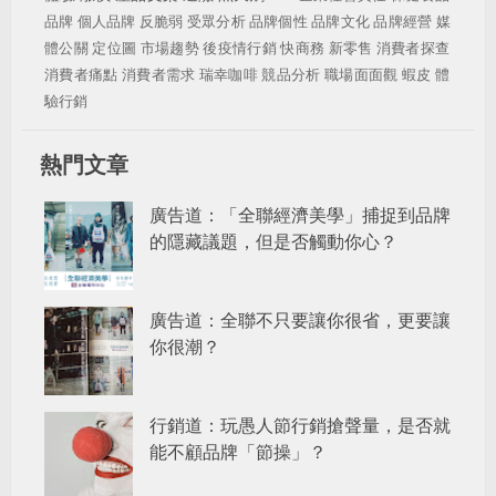
品牌
個人品牌
反脆弱
受眾分析
品牌個性
品牌文化
品牌經營
媒
體公關
定位圖
市場趨勢
後疫情行銷
快商務
新零售
消費者探查
消費者痛點
消費者需求
瑞幸咖啡
競品分析
職場面面觀
蝦皮
體
驗行銷
熱門文章
廣告道：「全聯經濟美學」捕捉到品牌
的隱藏議題，但是否觸動你心？
廣告道：全聯不只要讓你很省，更要讓
你很潮？
行銷道：玩愚人節行銷搶聲量，是否就
能不顧品牌「節操」？