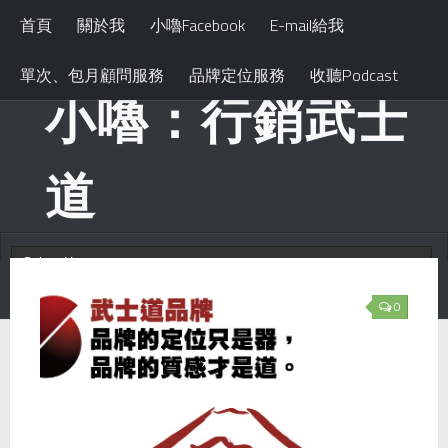
首頁
關於我
小嚕Facebook
E-mail給我
單次、包月顧問服務
品牌定位服務
收聽Podcast
小嚕：行銷武士
道
0