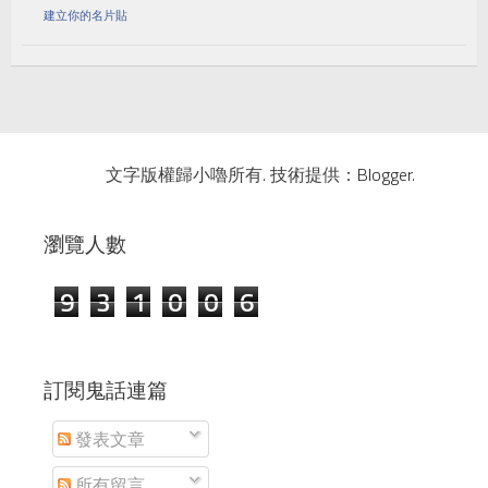
建立你的名片貼
文字版權歸小嚕所有. 技術提供：
Blogger
.
瀏覽人數
9
3
1
0
0
6
訂閱鬼話連篇
發表文章
所有留言