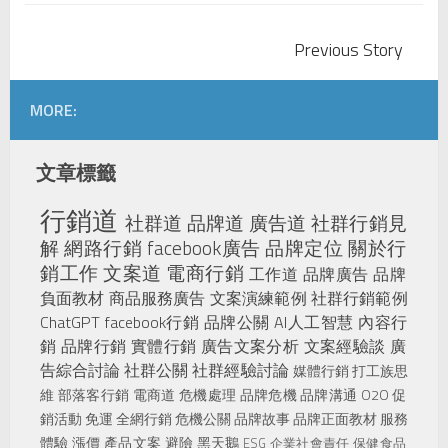
Previous Story
MORE:
文章標籤
行銷道
社群道
品牌道
廣告道
社群行銷見
解
網路行銷
facebook廣告
品牌定位
關於行
銷工作
文案道
電商行銷
工作道
品牌廣告
品牌
負面教材
商品服務廣告
文案演練範例
社群行銷範例
ChatGPT
facebook行銷
品牌公關
AI人工智慧
內容行
銷
品牌行銷
實體行銷
廣告文案分析
文案經驗談
廣
告綜合討論
社群公關
社群經驗討論
媒體行銷
打工族思
維
部落客行銷
電商道
危機處理
品牌危機
品牌溝通
O2O
促
銷活動
免運
全網行銷
危機公關
品牌故事
品牌正面教材
服務
體驗
漲價
產品文案
避險
黑天鵝
ESG
企業社會責任
保健食品