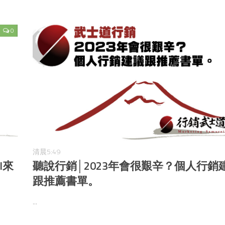
0
清晨5:49
I來
聽說行銷│2023年會很艱辛？個人行銷
跟推薦書單。
...