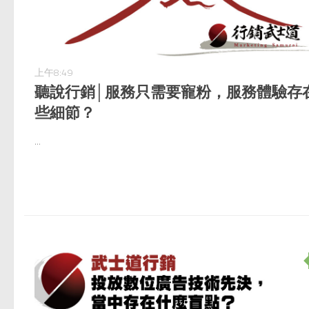
上午8:49
聽說行銷│服務只需要寵粉，服務體驗存
些細節？
...