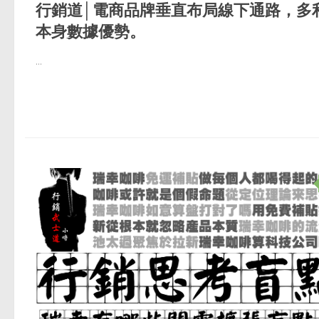
行銷道│電商品牌垂直布局線下通路，多
本身數據優勢。
...