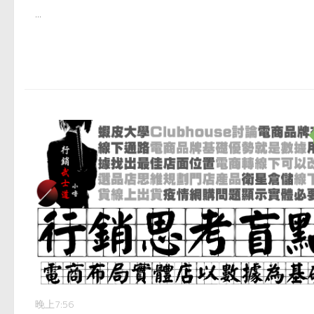
...
晚上7:56