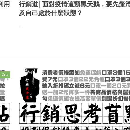
利用
行銷道│面對疫情這類黑天鵝，要先釐
及自己處於什麼狀態？
...
0