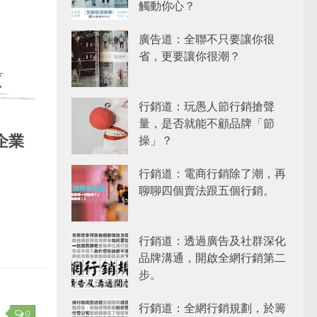
觸動你心？
廣告道：全聯不只要讓你很
省，更要讓你很潮？
行銷道：玩愚人節行銷搶聲
量，是否就能不顧品牌「節
企業
操」？
行銷道：電商行銷除了潮，再
聊聊四個賣法跟五個行銷。
行銷道：透過廣告及社群深化
品牌溝通，開啟全網行銷第二
步。
行銷道：全網行銷規劃，於籌
0