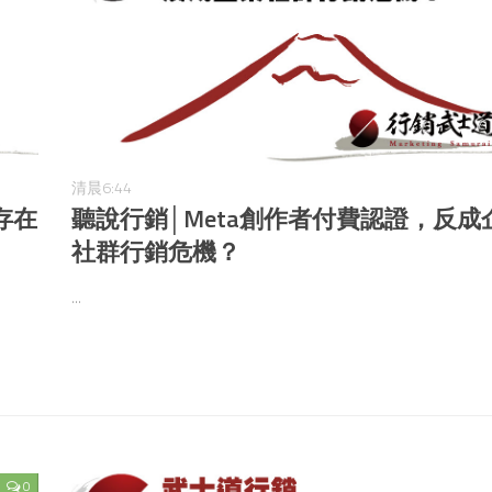
清晨6:44
存在
聽說行銷│Meta創作者付費認證，反成
社群行銷危機？
...
0