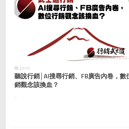
晚上8:50
聽說行銷│AI搜尋行銷、FB廣告內卷，數
銷觀念該換血？
...