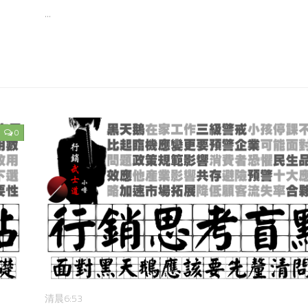
...
0
清晨6:53