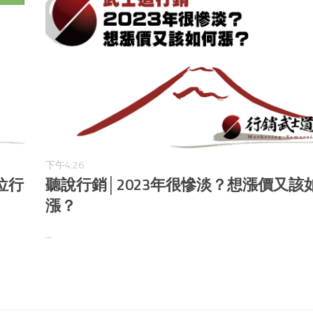
下午4:26
位行
聽說行銷│2023年很慘淡？想漲價又該
漲？
...