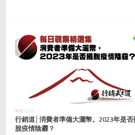
中午12:27
行銷道│消費者準備大灑幣。2023年是否
脫疫情陰霾？