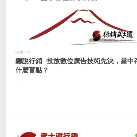
清晨7:11
聽說行銷│投放數位廣告技術先決，當中
什麼盲點？
...