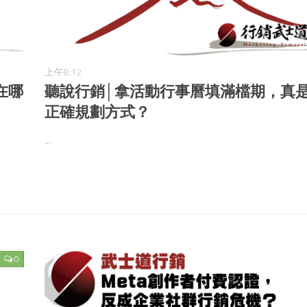
上午8:12
在哪
聽說行銷│拿活動行事曆填滿檔期，真
正確規劃方式？
...
0