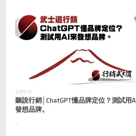
上午8:12
聽說行銷│ChatGPT懂品牌定位？測試用A
發想品牌。
...