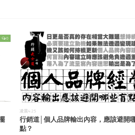
0
凌晨4:25
擺
行銷道│個人品牌輸出內容，應該避開
點？