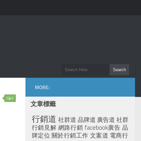
MORE:
0
文章標籤
行銷道
社群道
品牌道
廣告道
社群
行銷見解
網路行銷
facebook廣告
品
牌定位
關於行銷工作
文案道
電商行