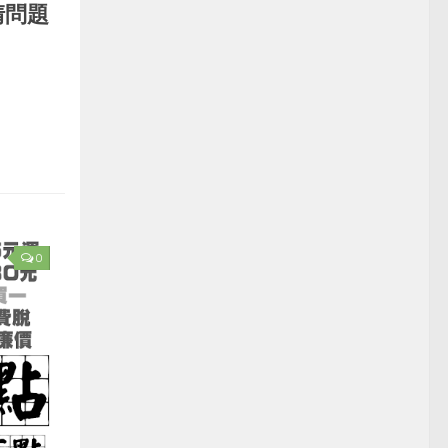
清問題
0