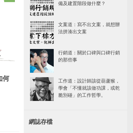
備及建置階段做什麼？
文案道：寫不出文案，就想辦
法拼湊出文案
行銷道：關於口碑與口碑行銷
的那些事
如何
工作道：設計師該從葫蘆猴，
學會「不懂就該做功課，或乾
脆別碰」的工作哲學。
網誌存檔