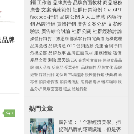
銷
工作道
品牌廣告
品牌負面教材
商品服務
廣告
文案演練範例
社群行銷範例
ChatGPT
facebook行銷
品牌公關
AI人工智慧
內容行
銷
品牌行銷
實體行銷
廣告文案分析
文案經
驗談
廣告綜合討論
社群公關
社群經驗討論
是品牌
媒體行銷
打工族思維
部落客行銷
電商道
危機處理
品牌危機
品牌溝通
O2O
促銷活動
免運
全網行銷
危機公關
品牌故事
品牌正面教材
服務體驗
漲價
產品文案
避險
黑天鵝
ESG
企業社會責任
保健食品品
牌
個人品牌
反脆弱
受眾分析
品牌個性
品牌文化
品牌
經營
媒體公關
定位圖
市場趨勢
後疫情行銷
快商務
新
零售
消費者探查
消費者痛點
消費者需求
瑞幸咖啡
競
品分析
職場面面觀
蝦皮
體驗行銷
熱門文章
0
廣告道：「全聯經濟美學」捕
捉到品牌的隱藏議題，但是否