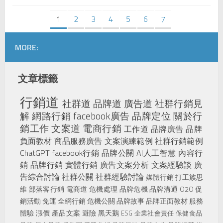
1
2
3
4
5
6
7
MORE:
文章標籤
行銷道
社群道
品牌道
廣告道
社群行銷見
解
網路行銷
facebook廣告
品牌定位
關於行
銷工作
文案道
電商行銷
工作道
品牌廣告
品牌
負面教材
商品服務廣告
文案演練範例
社群行銷範例
ChatGPT
facebook行銷
品牌公關
AI人工智慧
內容行
銷
品牌行銷
實體行銷
廣告文案分析
文案經驗談
廣
告綜合討論
社群公關
社群經驗討論
媒體行銷
打工族思
維
部落客行銷
電商道
危機處理
品牌危機
品牌溝通
O2O
促
銷活動
免運
全網行銷
危機公關
品牌故事
品牌正面教材
服務
體驗
漲價
產品文案
避險
黑天鵝
ESG
企業社會責任
保健食品