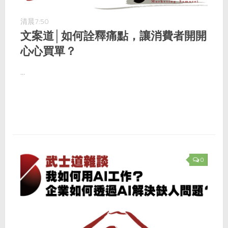
清晨7:50
文案道│如何詮釋痛點，讓消費者開開
心心買單？
...
0