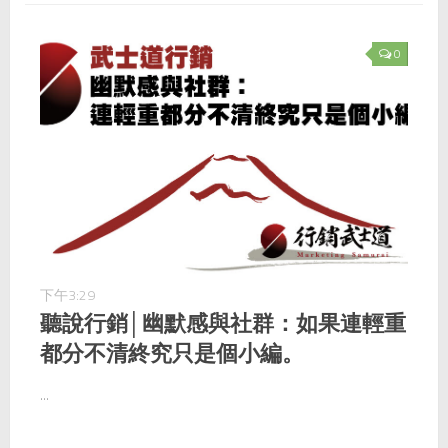
0
下午3:29
聽說行銷│幽默感與社群：如果連輕重
都分不清終究只是個小編。
...