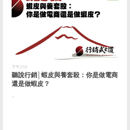
下午3:55
聽說行銷│蝦皮與養套殺：你是做電商
還是做蝦皮？
...