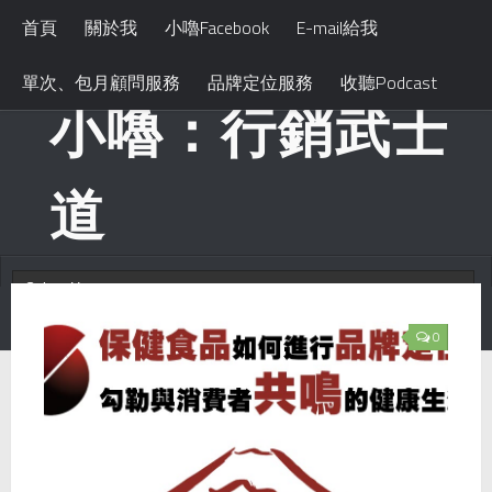
首頁
關於我
小嚕Facebook
E-mail給我
單次、包月顧問服務
品牌定位服務
收聽Podcast
小嚕：行銷武士
道
0