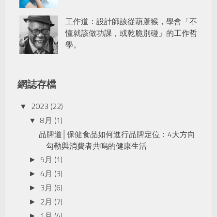
工作道：設計師該從葫蘆猴，學會「不
懂就該做功課，或乾脆別碰」的工作哲
學。
網誌存檔
2023
(22)
▼
8月
(1)
▼
品牌道│保健食品如何進行品牌定位：4大方向
勾勒與消費者共鳴的健康生活
5月
(1)
►
4月
(3)
►
3月
(6)
►
2月
(7)
►
1月
(4)
►