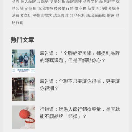
品牌
個人品牌
反脆弱
受眾分析
品牌個性
品牌文化
品牌經營
媒
體公關
定位圖
市場趨勢
後疫情行銷
快商務
新零售
消費者探查
消費者痛點
消費者需求
瑞幸咖啡
競品分析
職場面面觀
蝦皮
體
驗行銷
熱門文章
廣告道：「全聯經濟美學」捕捉到品牌
的隱藏議題，但是否觸動你心？
廣告道：全聯不只要讓你很省，更要讓
你很潮？
行銷道：玩愚人節行銷搶聲量，是否就
能不顧品牌「節操」？