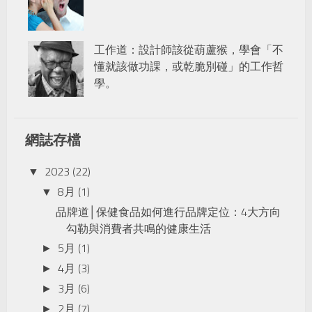
工作道：設計師該從葫蘆猴，學會「不
懂就該做功課，或乾脆別碰」的工作哲
學。
網誌存檔
2023
(22)
▼
8月
(1)
▼
品牌道│保健食品如何進行品牌定位：4大方向
勾勒與消費者共鳴的健康生活
5月
(1)
►
4月
(3)
►
3月
(6)
►
2月
(7)
►