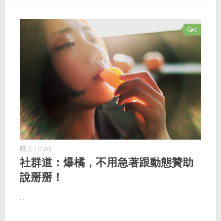
0
晚上10:20
社群道：爆橘，不用急著跟動態贊助
說掰掰！
...