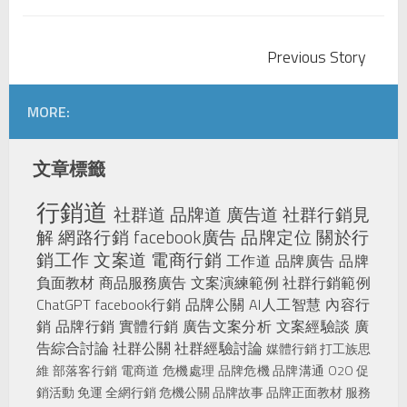
Previous Story
MORE:
文章標籤
行銷道
社群道
品牌道
廣告道
社群行銷見
解
網路行銷
facebook廣告
品牌定位
關於行
銷工作
文案道
電商行銷
工作道
品牌廣告
品牌
負面教材
商品服務廣告
文案演練範例
社群行銷範例
ChatGPT
facebook行銷
品牌公關
AI人工智慧
內容行
銷
品牌行銷
實體行銷
廣告文案分析
文案經驗談
廣
告綜合討論
社群公關
社群經驗討論
媒體行銷
打工族思
維
部落客行銷
電商道
危機處理
品牌危機
品牌溝通
O2O
促
銷活動
免運
全網行銷
危機公關
品牌故事
品牌正面教材
服務