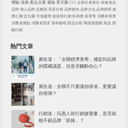
體驗
漲價
產品文案
避險
黑天鵝
ESG
企業社會責任
保健食品
品牌
個人品牌
反脆弱
受眾分析
品牌個性
品牌文化
品牌經營
媒
體公關
定位圖
市場趨勢
後疫情行銷
快商務
新零售
消費者探查
消費者痛點
消費者需求
瑞幸咖啡
競品分析
職場面面觀
蝦皮
體
驗行銷
熱門文章
廣告道：「全聯經濟美學」捕捉到品牌
的隱藏議題，但是否觸動你心？
廣告道：全聯不只要讓你很省，更要讓
你很潮？
行銷道：玩愚人節行銷搶聲量，是否就
能不顧品牌「節操」？