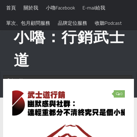
首頁
關於我
小嚕Facebook
E-mail給我
單次、包月顧問服務
品牌定位服務
收聽Podcast
小嚕：行銷武士
道
0