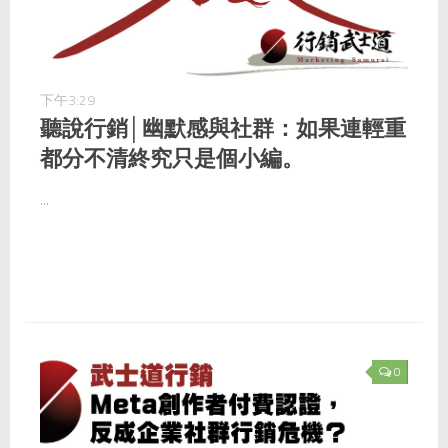
下午3:29
聽說行銷│幽默感與社群：如果連輕重
都分不清終究只是個小編。
...
0