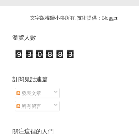
文字版權歸小嚕所有. 技術提供：
Blogger
.
瀏覽人數
9
3
0
8
8
3
訂閱鬼話連篇
發表文章
所有留言
關注這裡的人們