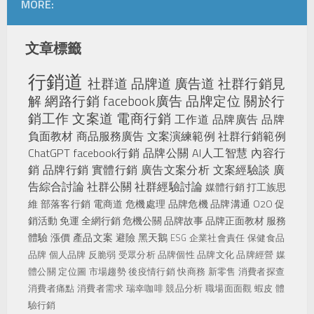
MORE:
文章標籤
行銷道
社群道
品牌道
廣告道
社群行銷見
解
網路行銷
facebook廣告
品牌定位
關於行
銷工作
文案道
電商行銷
工作道
品牌廣告
品牌
負面教材
商品服務廣告
文案演練範例
社群行銷範例
ChatGPT
facebook行銷
品牌公關
AI人工智慧
內容行
銷
品牌行銷
實體行銷
廣告文案分析
文案經驗談
廣
告綜合討論
社群公關
社群經驗討論
媒體行銷
打工族思
維
部落客行銷
電商道
危機處理
品牌危機
品牌溝通
O2O
促
銷活動
免運
全網行銷
危機公關
品牌故事
品牌正面教材
服務
體驗
漲價
產品文案
避險
黑天鵝
ESG
企業社會責任
保健食品
品牌
個人品牌
反脆弱
受眾分析
品牌個性
品牌文化
品牌經營
媒
體公關
定位圖
市場趨勢
後疫情行銷
快商務
新零售
消費者探查
消費者痛點
消費者需求
瑞幸咖啡
競品分析
職場面面觀
蝦皮
體
驗行銷