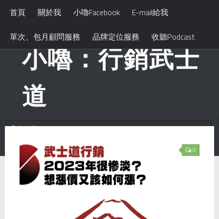
首頁
關於我
小嚕Facebook
E-mail給我
單次、包月顧問服務
品牌定位服務
收聽Podcast
小嚕：行銷武士
道
0