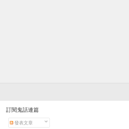
訂閱鬼話連篇
發表文章