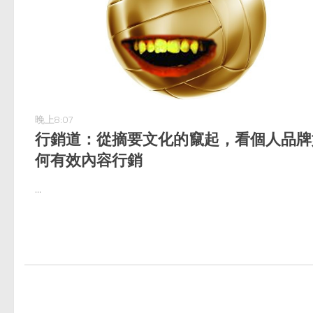
晚上8:07
行銷道：從摘要文化的竄起，看個人品牌
何有效內容行銷
...