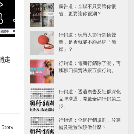
廣告道：全聯不只要讓你很
省，更要讓你很潮？
行銷道：玩愚人節行銷搶聲
量，是否就能不顧品牌「節
操」？
銷走
行銷道：電商行銷除了潮，再
聊聊四個賣法跟五個行銷。
行銷道：透過廣告及社群深化
品牌溝通，開啟全網行銷第二
步。
行銷道：全網行銷規劃，於籌
 Story
備及建置階段做什麼？