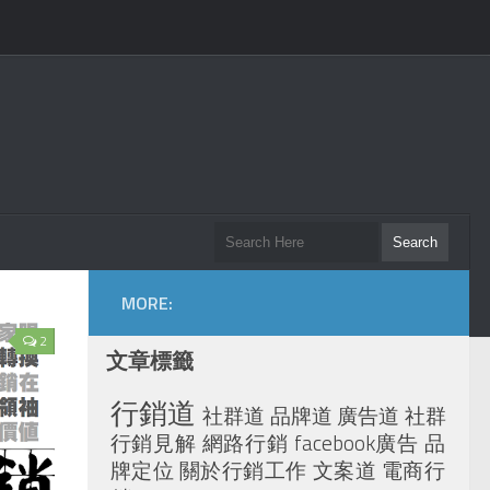
MORE:
2
文章標籤
行銷道
社群道
品牌道
廣告道
社群
行銷見解
網路行銷
facebook廣告
品
牌定位
關於行銷工作
文案道
電商行