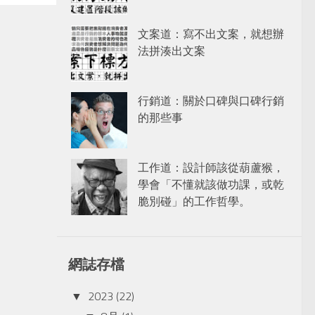
文案道：寫不出文案，就想辦
法拼湊出文案
行銷道：關於口碑與口碑行銷
的那些事
工作道：設計師該從葫蘆猴，
學會「不懂就該做功課，或乾
脆別碰」的工作哲學。
網誌存檔
2023
(22)
▼