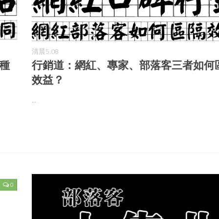
清晨5:08
種
行銷道：網紅、專家、部落客三者如何
效益？
...
0