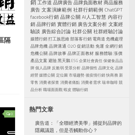
銷
工作道
品牌廣告
品牌負面教材
商品服務
廣告
文案演練範例
社群行銷範例
ChatGPT
facebook行銷
品牌公關
AI人工智慧
內容行
銷
品牌行銷
實體行銷
廣告文案分析
文案經
驗談
廣告綜合討論
社群公關
社群經驗討論
區隔
媒體行銷
打工族思維
部落客行銷
電商道
危機處理
品牌危機
品牌溝通
O2O
促銷活動
免運
全網行銷
危機公關
品牌故事
品牌正面教材
服務體驗
漲價
產品文案
避險
黑天鵝
ESG
企業社會責任
保健食品品
牌
個人品牌
反脆弱
受眾分析
品牌個性
品牌文化
品牌
經營
媒體公關
定位圖
市場趨勢
後疫情行銷
快商務
新
零售
消費者探查
消費者痛點
消費者需求
瑞幸咖啡
競
品分析
職場面面觀
蝦皮
體驗行銷
熱門文章
0
廣告道：「全聯經濟美學」捕捉到品牌的
隱藏議題，但是否觸動你心？