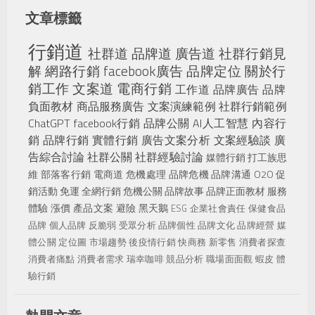
文章標籤
行銷道
社群道
品牌道
廣告道
社群行銷見
解
網路行銷
facebook廣告
品牌定位
關於行
銷工作
文案道
電商行銷
工作道
品牌廣告
品牌
負面教材
商品服務廣告
文案演練範例
社群行銷範例
ChatGPT
facebook行銷
品牌公關
AI人工智慧
內容行
銷
品牌行銷
實體行銷
廣告文案分析
文案經驗談
廣
告綜合討論
社群公關
社群經驗討論
媒體行銷
打工族思
維
部落客行銷
電商道
危機處理
品牌危機
品牌溝通
O2O
促
銷活動
免運
全網行銷
危機公關
品牌故事
品牌正面教材
服務
體驗
漲價
產品文案
避險
黑天鵝
ESG
企業社會責任
保健食品
品牌
個人品牌
反脆弱
受眾分析
品牌個性
品牌文化
品牌經營
媒
體公關
定位圖
市場趨勢
後疫情行銷
快商務
新零售
消費者探查
消費者痛點
消費者需求
瑞幸咖啡
競品分析
職場面面觀
蝦皮
體
驗行銷