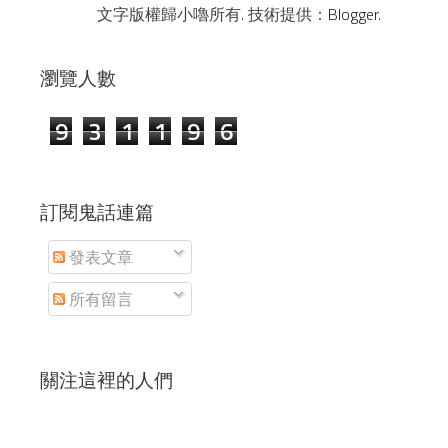
文字版權歸小嚕所有. 技術提供：
Blogger
.
瀏覽人數
9
3
1
1
9
6
訂閱鬼話連篇
發表文章
所有留言
關注這裡的人們