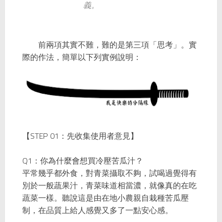
義。
前兩項其實不難，難的是第三項「思考」。實
際的作法，簡單以下列實例說明：
STEP 01
【
：先收集使用者意見】
Q1
：你為什麼會想買冷壓苦瓜汁？
平常幾乎都外食，對青菜攝取不夠，試喝過覺得有
別於一般蔬果汁，青菜味道相當濃，就像真的在吃
蔬菜一樣。聽說這是由在地小農親自栽種苦瓜壓
制，在品質上給人感覺又多了一點安心感。