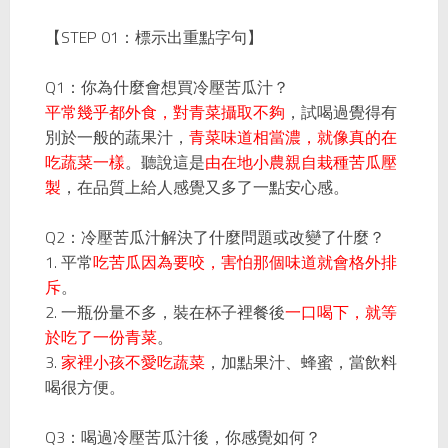
STEP 01
【
：標示出重點字句】
Q1
：你為什麼會想買冷壓苦瓜汁？
平常幾乎都外食，對青菜攝取不夠
，試喝過覺得有
別於一般的蔬果汁，
青菜味道相當濃，就像真的在
吃蔬菜一樣
。聽說這是
由在地小農親自栽種苦瓜壓
製
，在品質上給人感覺又多了一點安心感。
Q2
：冷壓苦瓜汁解決了什麼問題或改變了什麼？
1.
平常
吃苦瓜因為要咬，害怕那個味道就會格外排
斥
。
2.
一瓶份量不多，裝在杯子裡餐後
一口喝下，就等
於吃了一份青菜
。
3.
家裡小孩不愛吃蔬菜
，加點果汁、蜂蜜，當飲料
喝很方便。
Q3
：喝過冷壓苦瓜汁後，你感覺如何？