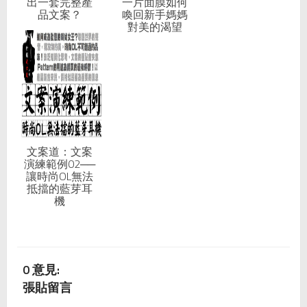
出一套完整產
一片面膜如何
品文案？
喚回新手媽媽
對美的渴望
文案道：文案
演練範例02──
讓時尚OL無法
抵擋的藍芽耳
機
0 意見:
張貼留言