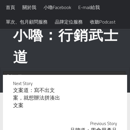
首頁
關於我
小嚕Facebook
E-mail給我
單次、包月顧問服務
品牌定位服務
收聽Podcast
小嚕：行銷武士
道
Next Story
文案道：寫不出文
案，就想辦法拼湊出
文案
Previous Story