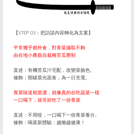
STEP 03
【
：把訪談內容轉化為文案】
平常幾乎都外食，對青菜攝取不夠
由在地小農親自栽種苦瓜壓制
直述：有機苦瓜汁宅配，改變菜臉色。
修飾：開罐晨光蔬食，為一日充電。
青菜味道相當濃，就像真的在吃蔬菜一樣
一口喝下，就等於吃了一份青菜
直述：不用咬，一口喝下一份青菜養分。
修飾：喝菜新體驗：越懶越健康！