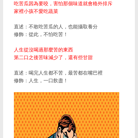
吃苦瓜因為要咬，害怕那個味道就會格外排斥
家裡小孩不愛吃蔬菜
直述：不敢吃苦瓜的人，也能攝取養分
修飾：從此，不怕吃苦！
人生從沒喝過那麼苦的東西
第二口之後苦味減少了，還有些甘甜
直述：喝完人生都不苦，最苦都在嘴巴裡
修飾：人生，一口飲盡！