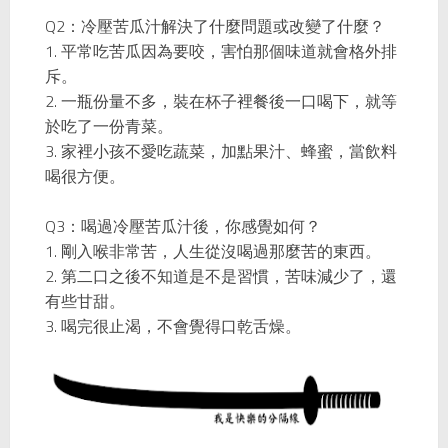
Q2
：冷壓苦瓜汁解決了什麼問題或改變了什麼？
1.
平常吃苦瓜因為要咬，害怕那個味道就會格外排
斥。
2.
一瓶份量不多，裝在杯子裡餐後一口喝下，就等
於吃了一份青菜。
3.
家裡小孩不愛吃蔬菜，加點果汁、蜂蜜，當飲料
喝很方便。
Q3
：喝過冷壓苦瓜汁後，你感覺如何？
1.
剛入喉非常苦，人生從沒喝過那麼苦的東西。
2.
第二口之後不知道是不是習慣，苦味減少了，還
有些甘甜。
3.
喝完很止渴，不會覺得口乾舌燥。