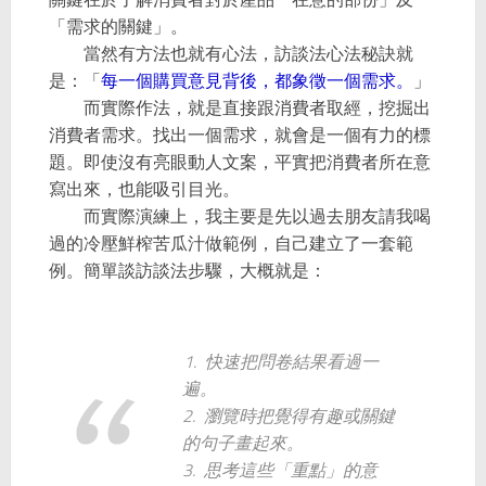
「需求的關鍵」。
當然有方法也就有心法，訪談法心法秘訣就
是：「
每一個購買意見背後，都象徵一個需求。
」
而實際作法，就是直接跟消費者取經，挖掘出
消費者需求。找出一個需求，就會是一個有力的標
題。即使沒有亮眼動人文案，平實把消費者所在意
寫出來，也能吸引目光。
而實際演練上，我主要是先以過去朋友請我喝
過的冷壓鮮榨苦瓜汁做範例，自己建立了一套範
例。簡單談訪談法步驟，大概就是：
1.
快速把問卷結果看過一
遍。
2.
瀏覽時把覺得有趣或關鍵
的句子畫起來。
3.
思考這些「重點」的意