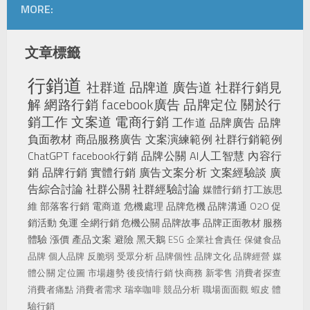
MORE:
文章標籤
行銷道
社群道
品牌道
廣告道
社群行銷見
解
網路行銷
facebook廣告
品牌定位
關於行
銷工作
文案道
電商行銷
工作道
品牌廣告
品牌
負面教材
商品服務廣告
文案演練範例
社群行銷範例
ChatGPT
facebook行銷
品牌公關
AI人工智慧
內容行
銷
品牌行銷
實體行銷
廣告文案分析
文案經驗談
廣
告綜合討論
社群公關
社群經驗討論
媒體行銷
打工族思
維
部落客行銷
電商道
危機處理
品牌危機
品牌溝通
O2O
促
銷活動
免運
全網行銷
危機公關
品牌故事
品牌正面教材
服務
體驗
漲價
產品文案
避險
黑天鵝
ESG
企業社會責任
保健食品
品牌
個人品牌
反脆弱
受眾分析
品牌個性
品牌文化
品牌經營
媒
體公關
定位圖
市場趨勢
後疫情行銷
快商務
新零售
消費者探查
消費者痛點
消費者需求
瑞幸咖啡
競品分析
職場面面觀
蝦皮
體
驗行銷