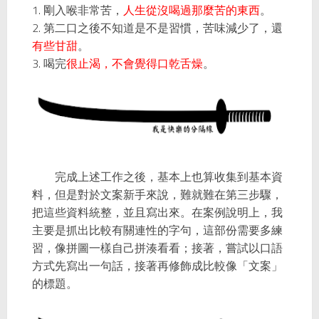
1.
剛入喉非常苦，
人生從沒喝過那麼苦的東西
。
2.
第二口之後不知道是不是習慣，苦味減少了，還
有些甘甜
。
3.
喝完
很止渴，不會覺得口乾舌燥
。
完成上述工作之後，基本上也算收集到基本資
料，但是對於文案新手來說，難就難在第三步驟，
把這些資料統整，並且寫出來。在案例說明上，我
主要是抓出比較有關連性的字句，這部份需要多練
習，像拼圖一樣自己拼湊看看；接著，嘗試以口語
方式先寫出一句話，接著再修飾成比較像「文案」
的標題。