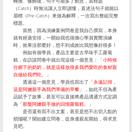
轉換、修飾後，句子可能多了創意，當標題
Catch
（
）時無法讓人立即讀懂，直述法句子就能以
Pre-Catch
眉標（
）來做為解釋，一次寫出整組完整
標題。
當然，因為演練案例問卷是我自己撰寫，本身
就有經過安排，一開始我也很擔心學員實際演練
時，效果沒那麼好，想不到成效比我想像好很多！
例如有個學員，產品主要是古早味手工蘿蔔
糕，在訪談問卷中就出現這樣一個意見：「
小時候
住鄉下的奶奶，就是這樣放很多我們愛吃的食材親
自做給我們吃。
」
透過這一個意見，學員也寫出了「
永遠記得，
這是阿嬤親手為我們準備的早餐
」，如此不但為產
品賦予了故事，甚至可以直接將產品溝通方式定調
為「
那盤阿嬤親手做的回憶蘿蔔糕。
」
是否還有寫不出文案，甚至是想不出切入點的
煩惱呢？開始建立問卷，從身邊親友開始，尋求意
見吧。