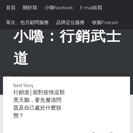
首頁
關於我
小嚕Facebook
E-mail給我
單次、包月顧問服務
品牌定位服務
收聽Podcast
小嚕：行銷武士
道
Next Story
行銷道│面對疫情這類
黑天鵝，要先釐清問
題及自己處於什麼狀
態？