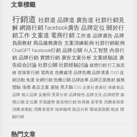
文章標籤
行銷道
社群道
品牌道
廣告道
社群行銷見
解
網路行銷
facebook廣告
品牌定位
關於行
銷工作
文案道
電商行銷
工作道
品牌廣告
品牌
負面教材
商品服務廣告
文案演練範例
社群行銷範例
ChatGPT
facebook行銷
品牌公關
AI人工智慧
內容行
銷
品牌行銷
實體行銷
廣告文案分析
文案經驗談
廣
告綜合討論
社群公關
社群經驗討論
媒體行銷
打工族思
維
部落客行銷
電商道
危機處理
品牌危機
品牌溝通
O2O
促
銷活動
免運
全網行銷
危機公關
品牌故事
品牌正面教材
服務
體驗
漲價
產品文案
避險
黑天鵝
ESG
企業社會責任
保健食品
品牌
個人品牌
反脆弱
受眾分析
品牌個性
品牌文化
品牌經營
媒
體公關
定位圖
市場趨勢
後疫情行銷
快商務
新零售
消費者探查
消費者痛點
消費者需求
瑞幸咖啡
競品分析
職場面面觀
蝦皮
體
驗行銷
熱門文章