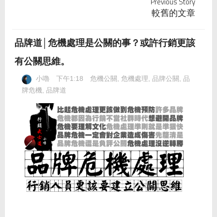
Previous Story
較舊的文章
品牌道│危機處理是公關的事？或許行銷更該
有公關思維。
小嚕
下午1:18
危機公關
,
危機處理
,
品牌公關
,
品
牌危機
,
品牌道